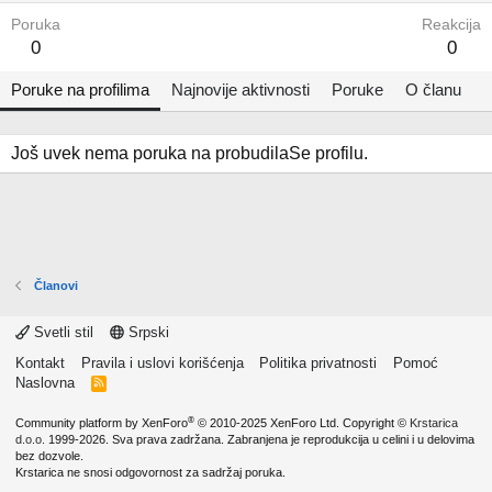
Poruka
Reakcija
0
0
Poruke na profilima
Najnovije aktivnosti
Poruke
O članu
Još uvek nema poruka na probudilaSe profilu.
Članovi
Svetli stil
Srpski
Kontakt
Pravila i uslovi korišćenja
Politika privatnosti
Pomoć
Naslovna
R
S
S
®
Community platform by XenForo
© 2010-2025 XenForo Ltd.
Copyright ©
Krstarica
d.o.o.
1999-2026. Sva prava zadržana. Zabranjena je reprodukcija u celini i u delovima
bez dozvole.
Krstarica ne snosi odgovornost za sadržaj poruka.