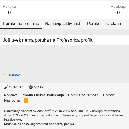
Poruka
Reakcija
0
0
Poruke na profilima
Najnovije aktivnosti
Poruke
O članu
Još uvek nema poruka na Profesorica profilu.
Članovi
Svetli stil
Srpski
Kontakt
Pravila i uslovi korišćenja
Politika privatnosti
Pomoć
Naslovna
R
S
S
®
Community platform by XenForo
© 2010-2025 XenForo Ltd.
Copyright ©
Krstarica
d.o.o.
1999-2026. Sva prava zadržana. Zabranjena je reprodukcija u celini i u delovima
bez dozvole.
Krstarica ne snosi odgovornost za sadržaj poruka.