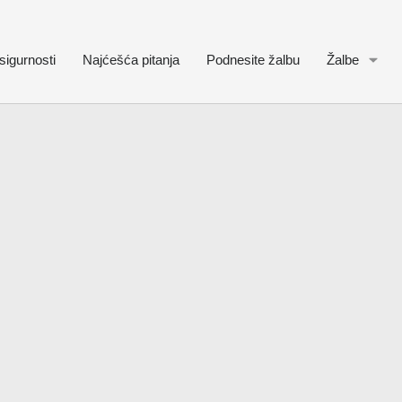
sigurnosti
Najćešća pitanja
Podnesite žalbu
Žalbe