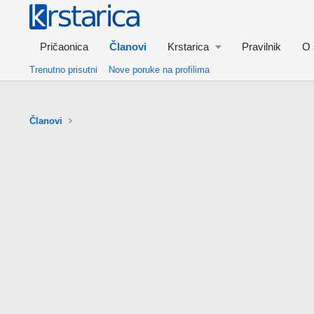
Pričaonica
Članovi
Krstarica
Pravilnik
O 
Trenutno prisutni
Nove poruke na profilima
Članovi