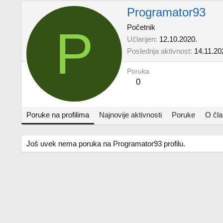
Programator93
P
Početnik
Učlanjen
12.10.2020.
Poslednja aktivnost
14.11.20
Poruka
0
Poruke na profilima
Najnovije aktivnosti
Poruke
O čl
Još uvek nema poruka na Programator93 profilu.