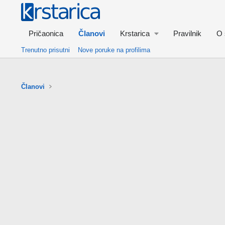
Pričaonica
Članovi
Krstarica
Pravilnik
O 
Trenutno prisutni
Nove poruke na profilima
Članovi