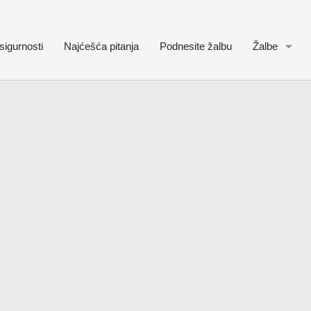
sigurnosti
Najćešća pitanja
Podnesite žalbu
Žalbe