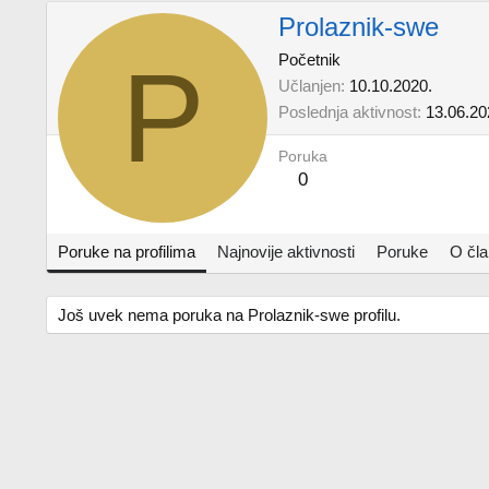
Prolaznik-swe
P
Početnik
Učlanjen
10.10.2020.
Poslednja aktivnost
13.06.20
Poruka
0
Poruke na profilima
Najnovije aktivnosti
Poruke
O čl
Još uvek nema poruka na Prolaznik-swe profilu.