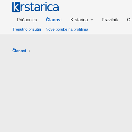
Pričaonica
Članovi
Krstarica
Pravilnik
O 
Trenutno prisutni
Nove poruke na profilima
Članovi