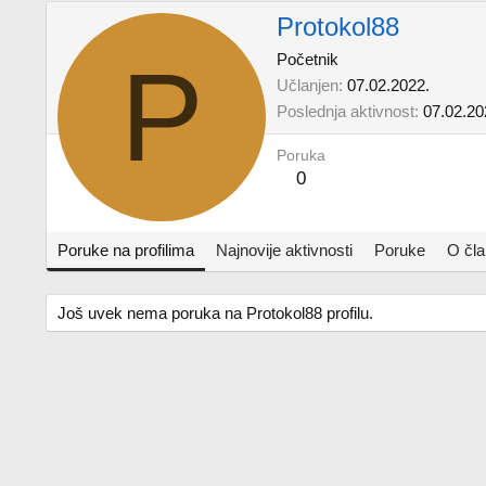
Protokol88
P
Početnik
Učlanjen
07.02.2022.
Poslednja aktivnost
07.02.20
Poruka
0
Poruke na profilima
Najnovije aktivnosti
Poruke
O čl
Još uvek nema poruka na Protokol88 profilu.