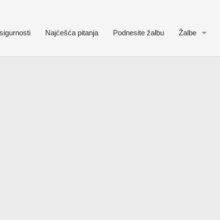
sigurnosti
Najćešća pitanja
Podnesite žalbu
Žalbe