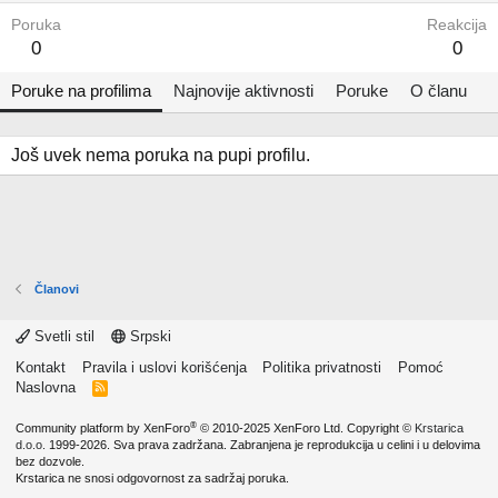
Poruka
Reakcija
0
0
Poruke na profilima
Najnovije aktivnosti
Poruke
O članu
Još uvek nema poruka na pupi profilu.
Članovi
Svetli stil
Srpski
Kontakt
Pravila i uslovi korišćenja
Politika privatnosti
Pomoć
Naslovna
R
S
S
®
Community platform by XenForo
© 2010-2025 XenForo Ltd.
Copyright ©
Krstarica
d.o.o.
1999-2026. Sva prava zadržana. Zabranjena je reprodukcija u celini i u delovima
bez dozvole.
Krstarica ne snosi odgovornost za sadržaj poruka.