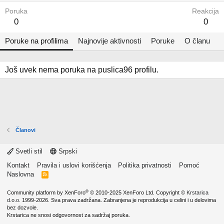
Poruka
Reakcija
0
0
Poruke na profilima
Najnovije aktivnosti
Poruke
O članu
Još uvek nema poruka na puslica96 profilu.
Članovi
Svetli stil
Srpski
Kontakt
Pravila i uslovi korišćenja
Politika privatnosti
Pomoć
Naslovna
R
S
S
®
Community platform by XenForo
© 2010-2025 XenForo Ltd.
Copyright ©
Krstarica
d.o.o.
1999-2026. Sva prava zadržana. Zabranjena je reprodukcija u celini i u delovima
bez dozvole.
Krstarica ne snosi odgovornost za sadržaj poruka.