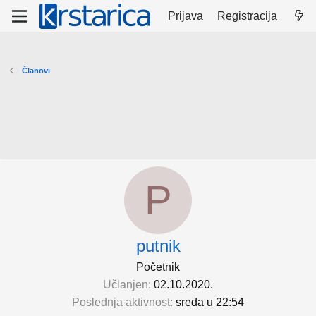
Prijava
Registracija
Članovi
P
putnik
Početnik
Učlanjen
02.10.2020.
Poslednja aktivnost
sreda u 22:54