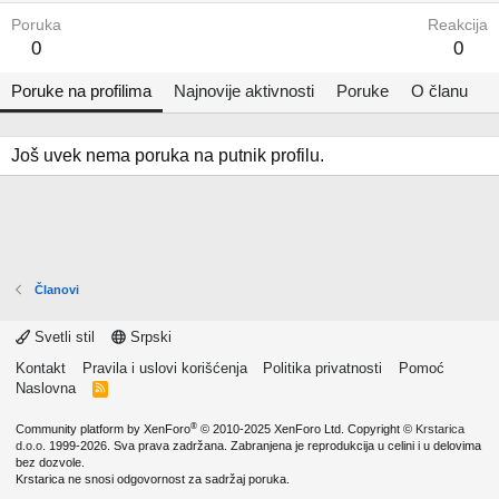
Poruka
Reakcija
0
0
Poruke na profilima
Najnovije aktivnosti
Poruke
O članu
Još uvek nema poruka na putnik profilu.
Članovi
Svetli stil
Srpski
Kontakt
Pravila i uslovi korišćenja
Politika privatnosti
Pomoć
Naslovna
R
S
S
®
Community platform by XenForo
© 2010-2025 XenForo Ltd.
Copyright ©
Krstarica
d.o.o.
1999-2026. Sva prava zadržana. Zabranjena je reprodukcija u celini i u delovima
bez dozvole.
Krstarica ne snosi odgovornost za sadržaj poruka.