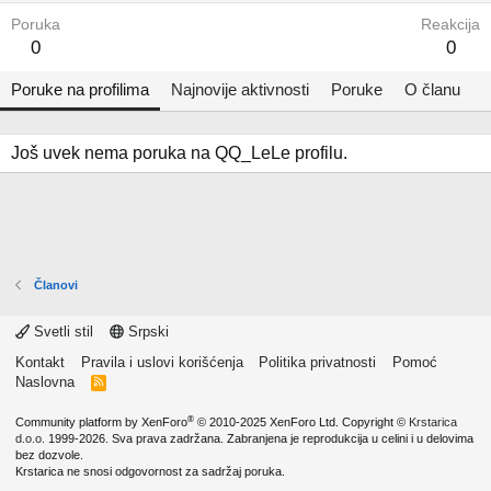
Poruka
Reakcija
0
0
Poruke na profilima
Najnovije aktivnosti
Poruke
O članu
Još uvek nema poruka na QQ_LeLe profilu.
Članovi
Svetli stil
Srpski
Kontakt
Pravila i uslovi korišćenja
Politika privatnosti
Pomoć
Naslovna
R
S
S
®
Community platform by XenForo
© 2010-2025 XenForo Ltd.
Copyright ©
Krstarica
d.o.o.
1999-2026. Sva prava zadržana. Zabranjena je reprodukcija u celini i u delovima
bez dozvole.
Krstarica ne snosi odgovornost za sadržaj poruka.