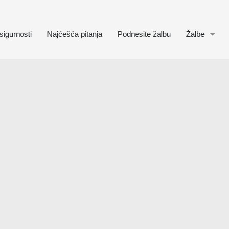
sigurnosti
Najćešća pitanja
Podnesite žalbu
Žalbe