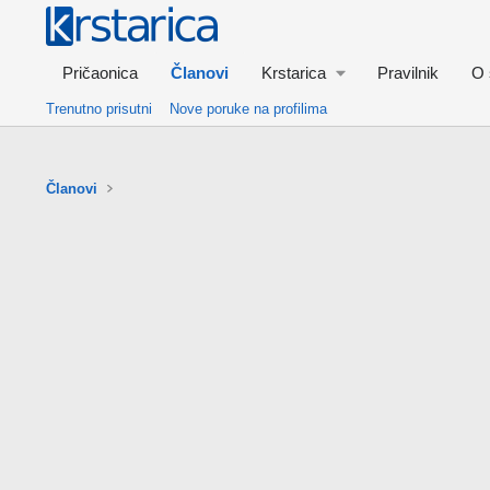
Pričaonica
Članovi
Krstarica
Pravilnik
O 
Trenutno prisutni
Nove poruke na profilima
Članovi