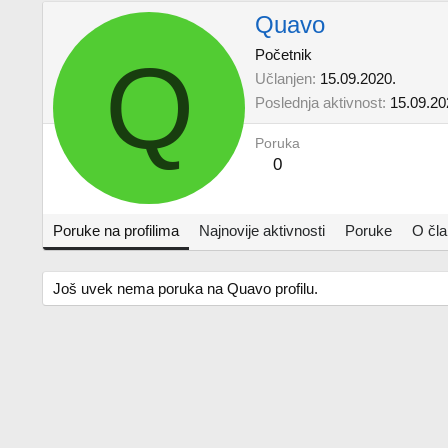
Quavo
Q
Početnik
Učlanjen
15.09.2020.
Poslednja aktivnost
15.09.20
Poruka
0
Poruke na profilima
Najnovije aktivnosti
Poruke
O čl
Još uvek nema poruka na Quavo profilu.