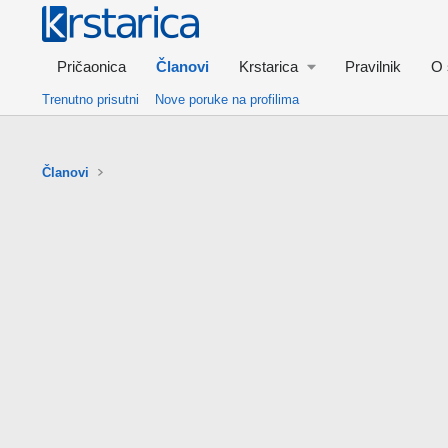
Pričaonica
Članovi
Krstarica
Pravilnik
O 
Trenutno prisutni
Nove poruke na profilima
Članovi