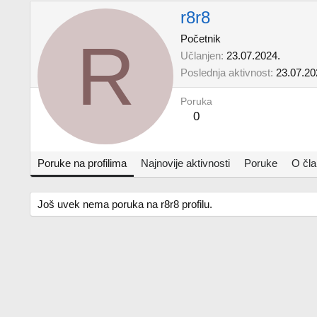
r8r8
R
Početnik
Učlanjen
23.07.2024.
Poslednja aktivnost
23.07.20
Poruka
0
Poruke na profilima
Najnovije aktivnosti
Poruke
O čl
Još uvek nema poruka na r8r8 profilu.