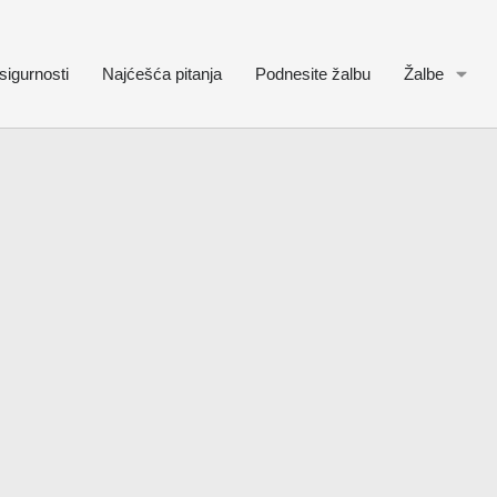
sigurnosti
Najćešća pitanja
Podnesite žalbu
Žalbe