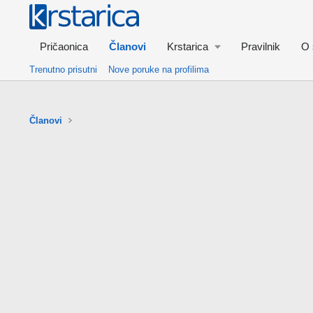
Pričaonica
Članovi
Krstarica
Pravilnik
O 
Trenutno prisutni
Nove poruke na profilima
Članovi