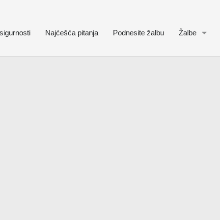
sigurnosti
Najćešća pitanja
Podnesite žalbu
Žalbe