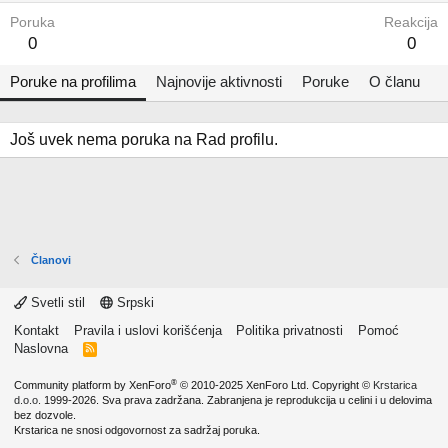
Poruka
Reakcija
0
0
Poruke na profilima
Najnovije aktivnosti
Poruke
O članu
Još uvek nema poruka na Rad profilu.
Članovi
Svetli stil
Srpski
Kontakt
Pravila i uslovi korišćenja
Politika privatnosti
Pomoć
Naslovna
R
S
S
®
Community platform by XenForo
© 2010-2025 XenForo Ltd.
Copyright ©
Krstarica
d.o.o.
1999-2026. Sva prava zadržana. Zabranjena je reprodukcija u celini i u delovima
bez dozvole.
Krstarica ne snosi odgovornost za sadržaj poruka.