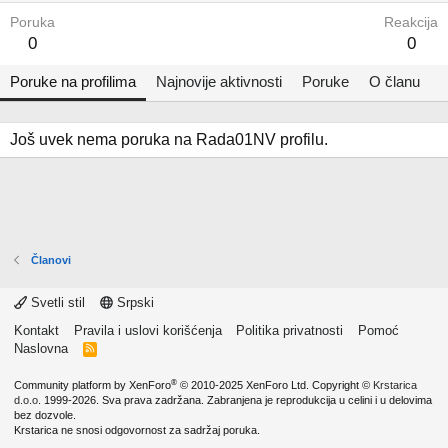
Poruka
Reakcija
0
0
Poruke na profilima
Najnovije aktivnosti
Poruke
O članu
Još uvek nema poruka na Rada01NV profilu.
Članovi
Svetli stil
Srpski
Kontakt
Pravila i uslovi korišćenja
Politika privatnosti
Pomoć
Naslovna
R
S
S
®
Community platform by XenForo
© 2010-2025 XenForo Ltd.
Copyright ©
Krstarica
d.o.o.
1999-2026. Sva prava zadržana. Zabranjena je reprodukcija u celini i u delovima
bez dozvole.
Krstarica ne snosi odgovornost za sadržaj poruka.