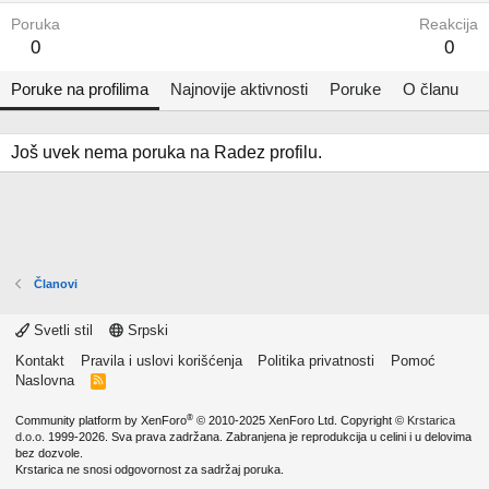
Poruka
Reakcija
0
0
Poruke na profilima
Najnovije aktivnosti
Poruke
O članu
Još uvek nema poruka na Radez profilu.
Članovi
Svetli stil
Srpski
Kontakt
Pravila i uslovi korišćenja
Politika privatnosti
Pomoć
Naslovna
R
S
S
®
Community platform by XenForo
© 2010-2025 XenForo Ltd.
Copyright ©
Krstarica
d.o.o.
1999-2026. Sva prava zadržana. Zabranjena je reprodukcija u celini i u delovima
bez dozvole.
Krstarica ne snosi odgovornost za sadržaj poruka.