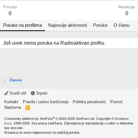
Poruka
Reakcija
0
0
Poruke na profilima
Najnovije aktivnosti
Poruke
O članu
Još uvek nema poruka na Radioaktivan profilu.
Članovi
Svetli stil
Srpski
Kontakt
Pravila i uslovi korišćenja
Politika privatnosti
Pomoć
Naslovna
R
S
S
®
Community platform by XenForo
© 2010-2025 XenForo Ltd.
Copyright ©
Krstarica
d.o.o.
1999-2026. Sva prava zadržana. Zabranjena je reprodukcija u celini i u delovima
bez dozvole.
Krstarica ne snosi odgovornost za sadržaj poruka.