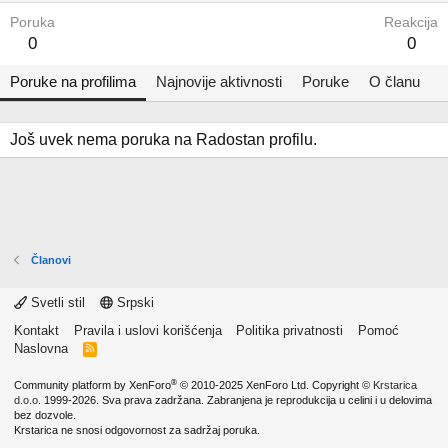
Poruka
Reakcija
0
0
Poruke na profilima
Najnovije aktivnosti
Poruke
O članu
Još uvek nema poruka na Radostan profilu.
Članovi
Svetli stil
Srpski
Kontakt
Pravila i uslovi korišćenja
Politika privatnosti
Pomoć
Naslovna
R
S
S
®
Community platform by XenForo
© 2010-2025 XenForo Ltd.
Copyright ©
Krstarica
d.o.o.
1999-2026. Sva prava zadržana. Zabranjena je reprodukcija u celini i u delovima
bez dozvole.
Krstarica ne snosi odgovornost za sadržaj poruka.