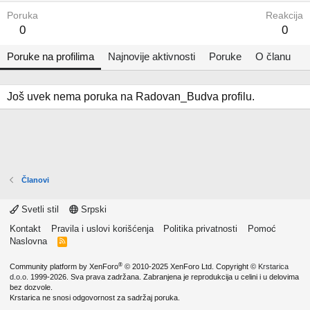
Poruka
Reakcija
0
0
Poruke na profilima
Najnovije aktivnosti
Poruke
O članu
Još uvek nema poruka na Radovan_Budva profilu.
Članovi
Svetli stil
Srpski
Kontakt
Pravila i uslovi korišćenja
Politika privatnosti
Pomoć
Naslovna
R
S
S
®
Community platform by XenForo
© 2010-2025 XenForo Ltd.
Copyright ©
Krstarica
d.o.o.
1999-2026. Sva prava zadržana. Zabranjena je reprodukcija u celini i u delovima
bez dozvole.
Krstarica ne snosi odgovornost za sadržaj poruka.