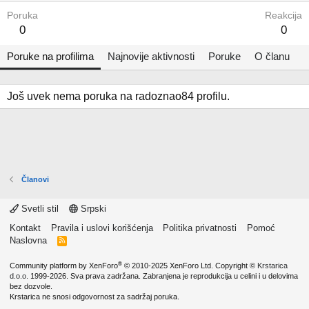
Poruka
Reakcija
0
0
Poruke na profilima
Najnovije aktivnosti
Poruke
O članu
Još uvek nema poruka na radoznao84 profilu.
Članovi
Svetli stil
Srpski
Kontakt
Pravila i uslovi korišćenja
Politika privatnosti
Pomoć
Naslovna
R
S
S
®
Community platform by XenForo
© 2010-2025 XenForo Ltd.
Copyright ©
Krstarica
d.o.o.
1999-2026. Sva prava zadržana. Zabranjena je reprodukcija u celini i u delovima
bez dozvole.
Krstarica ne snosi odgovornost za sadržaj poruka.