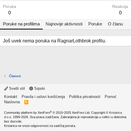
Poruka
Reakcija
0
0
Poruke na profilima
Najnovije aktivnosti
Poruke
O članu
Još uvek nema poruka na RagnarLothbrok profilu.
Članovi
Svetli stil
Srpski
Kontakt
Pravila i uslovi korišćenja
Politika privatnosti
Pomoć
Naslovna
R
S
S
®
Community platform by XenForo
© 2010-2025 XenForo Ltd.
Copyright ©
Krstarica
d.o.o.
1999-2026. Sva prava zadržana. Zabranjena je reprodukcija u celini i u delovima
bez dozvole.
Krstarica ne snosi odgovornost za sadržaj poruka.