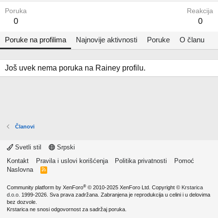
Poruka
Reakcija
0
0
Poruke na profilima
Najnovije aktivnosti
Poruke
O članu
Još uvek nema poruka na Rainey profilu.
Članovi
Svetli stil
Srpski
Kontakt
Pravila i uslovi korišćenja
Politika privatnosti
Pomoć
Naslovna
R
S
S
®
Community platform by XenForo
© 2010-2025 XenForo Ltd.
Copyright ©
Krstarica
d.o.o.
1999-2026. Sva prava zadržana. Zabranjena je reprodukcija u celini i u delovima
bez dozvole.
Krstarica ne snosi odgovornost za sadržaj poruka.