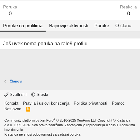
Poruka
Reakcija
0
0
Poruke na profilima
Najnovije aktivnosti
Poruke
O članu
Još uvek nema poruka na rale9 profilu.
Članovi
Svetli stil
Srpski
Kontakt
Pravila i uslovi korišćenja
Politika privatnosti
Pomoć
Naslovna
R
S
S
®
Community platform by XenForo
© 2010-2025 XenForo Ltd.
Copyright ©
Krstarica
d.o.o.
1999-2026. Sva prava zadržana. Zabranjena je reprodukcija u celini i u delovima
bez dozvole.
Krstarica ne snosi odgovornost za sadržaj poruka.