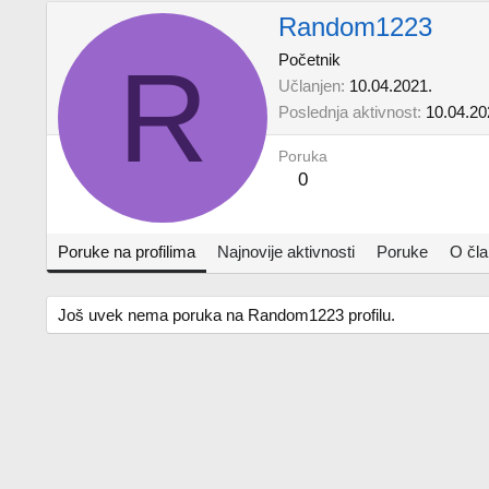
Random1223
R
Početnik
Učlanjen
10.04.2021.
Poslednja aktivnost
10.04.20
Poruka
0
Poruke na profilima
Najnovije aktivnosti
Poruke
O čl
Još uvek nema poruka na Random1223 profilu.