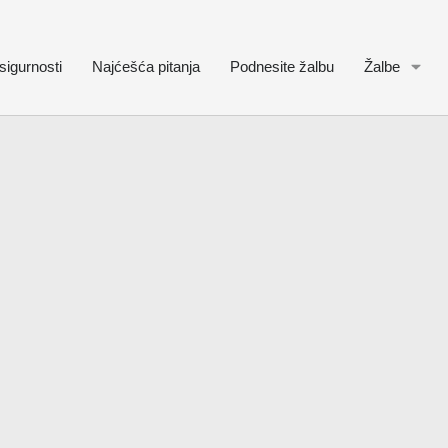
sigurnosti
Najćešća pitanja
Podnesite žalbu
Žalbe