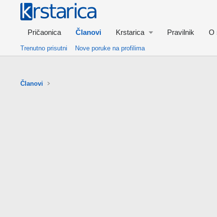
Pričaonica
Članovi
Krstarica
Pravilnik
O 
Trenutno prisutni
Nove poruke na profilima
Članovi