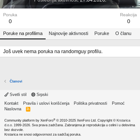
Poruka
Reakcija
0
0
Poruke na profilima
Najnovije aktivnosti
Poruke
O članu
Još uvek nema poruka na randomguy profilu.
Članovi
Svetli stil
Srpski
Kontakt
Pravila i uslovi korišćenja
Politika privatnosti
Pomoć
Naslovna
R
S
S
®
Community platform by XenForo
© 2010-2025 XenForo Ltd.
Copyright ©
Krstarica
d.o.o.
1999-2026. Sva prava zadržana. Zabranjena je reprodukcija u celini i u delovima
bez dozvole.
Krstarica ne snosi odgovornost za sadržaj poruka.