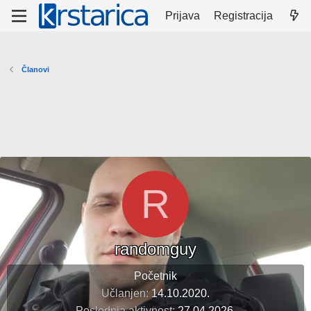
Prijava
Registracija
Članovi
R
randomguy
Početnik
Učlanjen
14.10.2020.
Poslednja aktivnost
27.04.2026.