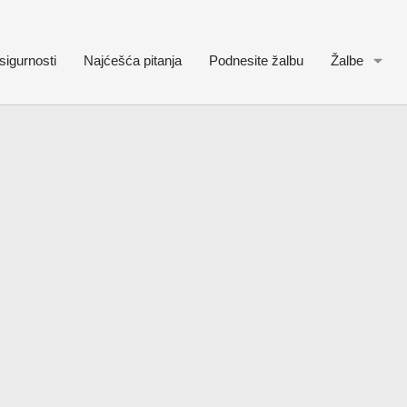
sigurnosti
Najćešća pitanja
Podnesite žalbu
Žalbe