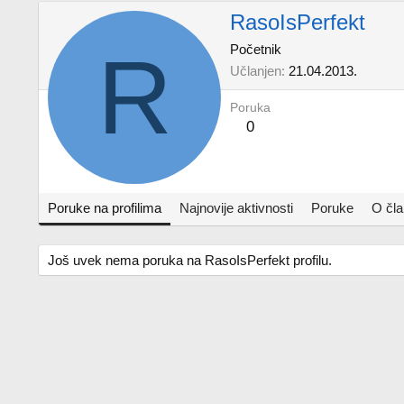
RasoIsPerfekt
R
Početnik
Učlanjen
21.04.2013.
Poruka
0
Poruke na profilima
Najnovije aktivnosti
Poruke
O čl
Još uvek nema poruka na RasoIsPerfekt profilu.