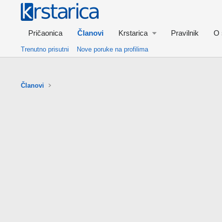
Pričaonica
Članovi
Krstarica
Pravilnik
O 
Trenutno prisutni
Nove poruke na profilima
Članovi