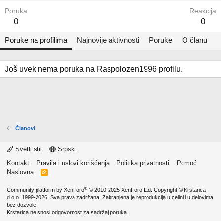
Poruka
Reakcija
0
0
Poruke na profilima
Najnovije aktivnosti
Poruke
O članu
Još uvek nema poruka na Raspolozen1996 profilu.
Članovi
Svetli stil
Srpski
Kontakt
Pravila i uslovi korišćenja
Politika privatnosti
Pomoć
Naslovna
R
S
S
®
Community platform by XenForo
© 2010-2025 XenForo Ltd.
Copyright ©
Krstarica
d.o.o.
1999-2026. Sva prava zadržana. Zabranjena je reprodukcija u celini i u delovima
bez dozvole.
Krstarica ne snosi odgovornost za sadržaj poruka.