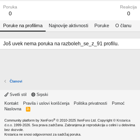
Poruka
Reakcija
0
0
Poruke na profilima
Najnovije aktivnosti
Poruke
O članu
Još uvek nema poruka na razboleh_se_z_91 profilu.
Članovi
Svetli stil
Srpski
Kontakt
Pravila i uslovi korišćenja
Politika privatnosti
Pomoć
Naslovna
R
S
S
®
Community platform by XenForo
© 2010-2025 XenForo Ltd.
Copyright ©
Krstarica
d.o.o.
1999-2026. Sva prava zadržana. Zabranjena je reprodukcija u celini i u delovima
bez dozvole.
Krstarica ne snosi odgovornost za sadržaj poruka.