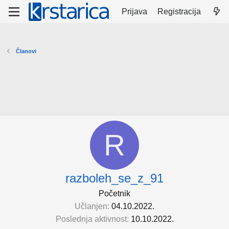
Prijava
Registracija
Članovi
R
razboleh_se_z_91
Početnik
Učlanjen
04.10.2022.
Poslednja aktivnost
10.10.2022.