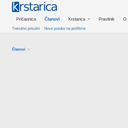
Pričaonica
Članovi
Krstarica
Pravilnik
O 
Trenutno prisutni
Nove poruke na profilima
Članovi