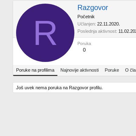
Razgovor
R
Početnik
Učlanjen
22.11.2020.
Poslednja aktivnost
11.02.20
Poruka
0
Poruke na profilima
Najnovije aktivnosti
Poruke
O čl
Još uvek nema poruka na Razgovor profilu.