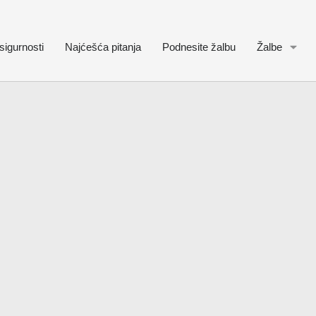
sigurnosti
Najćešća pitanja
Podnesite žalbu
Žalbe