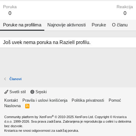
Poruka
Reakcija
0
0
Poruke na profilima
Najnovije aktivnosti
Poruke
O članu
Još uvek nema poruka na Raziell profilu.
Članovi
Svetli stil
Srpski
Kontakt
Pravila i uslovi korišćenja
Politika privatnosti
Pomoć
Naslovna
R
S
S
®
Community platform by XenForo
© 2010-2025 XenForo Ltd.
Copyright ©
Krstarica
d.o.o.
1999-2026. Sva prava zadržana. Zabranjena je reprodukcija u celini i u delovima
bez dozvole.
Krstarica ne snosi odgovornost za sadržaj poruka.