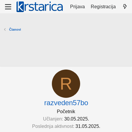
Prijava
Registracija
Članovi
R
razveden57bo
Početnik
Učlanjen
30.05.2025.
Poslednja aktivnost
31.05.2025.