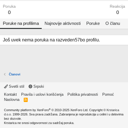
Poruka
Reakcija
0
0
Poruke na profilima
Najnovije aktivnosti
Poruke
O članu
Još uvek nema poruka na razveden57bo profilu.
Članovi
Svetli stil
Srpski
Kontakt
Pravila i uslovi korišćenja
Politika privatnosti
Pomoć
Naslovna
R
S
S
®
Community platform by XenForo
© 2010-2025 XenForo Ltd.
Copyright ©
Krstarica
d.o.o.
1999-2026. Sva prava zadržana. Zabranjena je reprodukcija u celini i u delovima
bez dozvole.
Krstarica ne snosi odgovornost za sadržaj poruka.