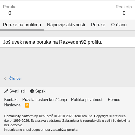
Poruka
Reakcija
0
0
Poruke na profilima
Najnovije aktivnosti
Poruke
O članu
Još uvek nema poruka na Razveden92 profilu.
Članovi
Svetli stil
Srpski
Kontakt
Pravila i uslovi korišćenja
Politika privatnosti
Pomoć
Naslovna
R
S
S
®
Community platform by XenForo
© 2010-2025 XenForo Ltd.
Copyright ©
Krstarica
d.o.o.
1999-2026. Sva prava zadržana. Zabranjena je reprodukcija u celini i u delovima
bez dozvole.
Krstarica ne snosi odgovornost za sadržaj poruka.