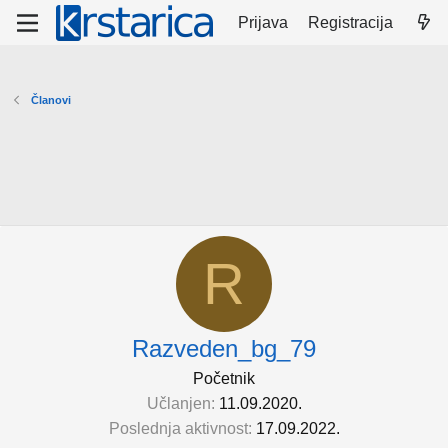
Prijava
Registracija
Članovi
R
Razveden_bg_79
Početnik
Učlanjen
11.09.2020.
Poslednja aktivnost
17.09.2022.