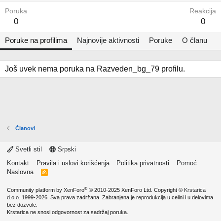
Poruka
Reakcija
0
0
Poruke na profilima
Najnovije aktivnosti
Poruke
O članu
Još uvek nema poruka na Razveden_bg_79 profilu.
Članovi
Svetli stil
Srpski
Kontakt
Pravila i uslovi korišćenja
Politika privatnosti
Pomoć
Naslovna
R
S
S
®
Community platform by XenForo
© 2010-2025 XenForo Ltd.
Copyright ©
Krstarica
d.o.o.
1999-2026. Sva prava zadržana. Zabranjena je reprodukcija u celini i u delovima
bez dozvole.
Krstarica ne snosi odgovornost za sadržaj poruka.