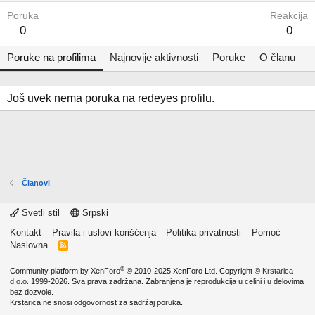
Poruka
Reakcija
0
0
Poruke na profilima
Najnovije aktivnosti
Poruke
O članu
Još uvek nema poruka na redeyes profilu.
Članovi
Svetli stil
Srpski
Kontakt
Pravila i uslovi korišćenja
Politika privatnosti
Pomoć
Naslovna
R
S
S
®
Community platform by XenForo
© 2010-2025 XenForo Ltd.
Copyright ©
Krstarica
d.o.o.
1999-2026. Sva prava zadržana. Zabranjena je reprodukcija u celini i u delovima
bez dozvole.
Krstarica ne snosi odgovornost za sadržaj poruka.