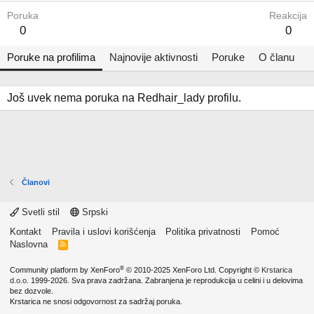
Poruka
Reakcija
0
0
Poruke na profilima
Najnovije aktivnosti
Poruke
O članu
Još uvek nema poruka na Redhair_lady profilu.
Članovi
Svetli stil
Srpski
Kontakt
Pravila i uslovi korišćenja
Politika privatnosti
Pomoć
Naslovna
R
S
S
®
Community platform by XenForo
© 2010-2025 XenForo Ltd.
Copyright ©
Krstarica
d.o.o.
1999-2026. Sva prava zadržana. Zabranjena je reprodukcija u celini i u delovima
bez dozvole.
Krstarica ne snosi odgovornost za sadržaj poruka.