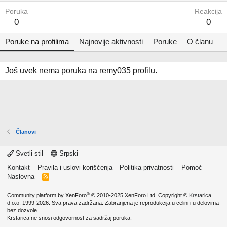
Poruka
Reakcija
0
0
Poruke na profilima
Najnovije aktivnosti
Poruke
O članu
Još uvek nema poruka na remy035 profilu.
Članovi
Svetli stil
Srpski
Kontakt
Pravila i uslovi korišćenja
Politika privatnosti
Pomoć
Naslovna
R
S
S
®
Community platform by XenForo
© 2010-2025 XenForo Ltd.
Copyright ©
Krstarica
d.o.o.
1999-2026. Sva prava zadržana. Zabranjena je reprodukcija u celini i u delovima
bez dozvole.
Krstarica ne snosi odgovornost za sadržaj poruka.