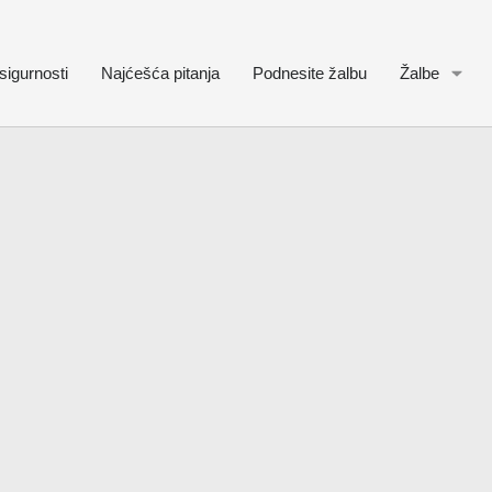
sigurnosti
Najćešća pitanja
Podnesite žalbu
Žalbe