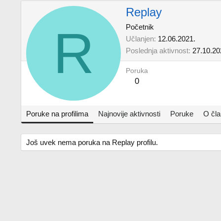
Replay
R
Početnik
Učlanjen
12.06.2021.
Poslednja aktivnost
27.10.20
Poruka
0
Poruke na profilima
Najnovije aktivnosti
Poruke
O čl
Još uvek nema poruka na Replay profilu.