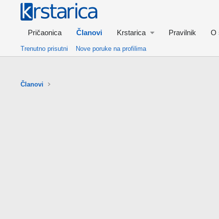
Pričaonica
Članovi
Krstarica
Pravilnik
O 
Trenutno prisutni
Nove poruke na profilima
Članovi