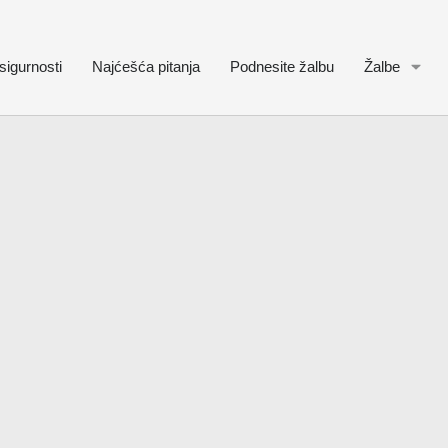
sigurnosti
Najćešća pitanja
Podnesite žalbu
Žalbe