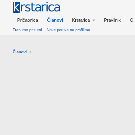
Pričaonica
Članovi
Krstarica
Pravilnik
O 
Trenutno prisutni
Nove poruke na profilima
Članovi