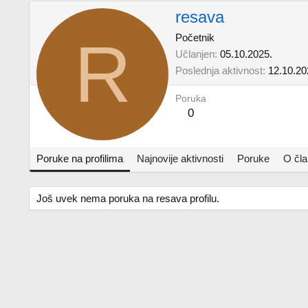
resava
R
Početnik
Učlanjen
05.10.2025.
Poslednja aktivnost
12.10.20
Poruka
0
Poruke na profilima
Najnovije aktivnosti
Poruke
O čl
Još uvek nema poruka na resava profilu.