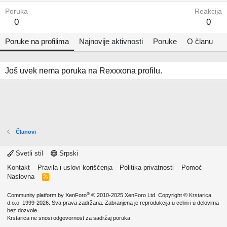
Poruka
Reakcija
0
0
Poruke na profilima
Najnovije aktivnosti
Poruke
O članu
Još uvek nema poruka na Rexxxona profilu.
Članovi
Svetli stil
Srpski
Kontakt
Pravila i uslovi korišćenja
Politika privatnosti
Pomoć
Naslovna
R
S
S
®
Community platform by XenForo
© 2010-2025 XenForo Ltd.
Copyright ©
Krstarica
d.o.o.
1999-2026. Sva prava zadržana. Zabranjena je reprodukcija u celini i u delovima
bez dozvole.
Krstarica ne snosi odgovornost za sadržaj poruka.