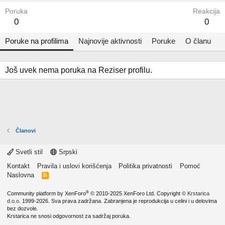
Poruka
Reakcija
0
0
Poruke na profilima
Najnovije aktivnosti
Poruke
O članu
Još uvek nema poruka na Reziser profilu.
Članovi
Svetli stil
Srpski
Kontakt
Pravila i uslovi korišćenja
Politika privatnosti
Pomoć
Naslovna
R
S
S
®
Community platform by XenForo
© 2010-2025 XenForo Ltd.
Copyright ©
Krstarica
d.o.o.
1999-2026. Sva prava zadržana. Zabranjena je reprodukcija u celini i u delovima
bez dozvole.
Krstarica ne snosi odgovornost za sadržaj poruka.