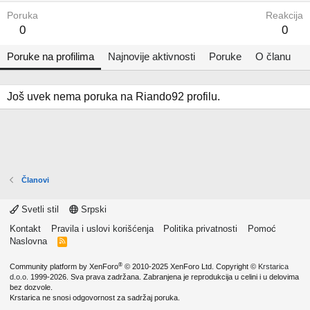
Poruka
Reakcija
0
0
Poruke na profilima
Najnovije aktivnosti
Poruke
O članu
Još uvek nema poruka na Riando92 profilu.
Članovi
Svetli stil
Srpski
Kontakt
Pravila i uslovi korišćenja
Politika privatnosti
Pomoć
Naslovna
R
S
S
®
Community platform by XenForo
© 2010-2025 XenForo Ltd.
Copyright ©
Krstarica
d.o.o.
1999-2026. Sva prava zadržana. Zabranjena je reprodukcija u celini i u delovima
bez dozvole.
Krstarica ne snosi odgovornost za sadržaj poruka.