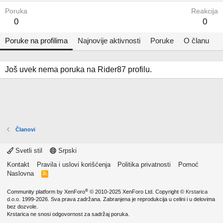
Poruka
Reakcija
0
0
Poruke na profilima
Najnovije aktivnosti
Poruke
O članu
Još uvek nema poruka na Rider87 profilu.
Članovi
Svetli stil
Srpski
Kontakt
Pravila i uslovi korišćenja
Politika privatnosti
Pomoć
Naslovna
R
S
S
®
Community platform by XenForo
© 2010-2025 XenForo Ltd.
Copyright ©
Krstarica
d.o.o.
1999-2026. Sva prava zadržana. Zabranjena je reprodukcija u celini i u delovima
bez dozvole.
Krstarica ne snosi odgovornost za sadržaj poruka.