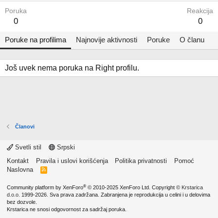
Poruka
Reakcija
0
0
Poruke na profilima
Najnovije aktivnosti
Poruke
O članu
Još uvek nema poruka na Right profilu.
Članovi
Svetli stil
Srpski
Kontakt
Pravila i uslovi korišćenja
Politika privatnosti
Pomoć
Naslovna
R
S
S
®
Community platform by XenForo
© 2010-2025 XenForo Ltd.
Copyright ©
Krstarica
d.o.o.
1999-2026. Sva prava zadržana. Zabranjena je reprodukcija u celini i u delovima
bez dozvole.
Krstarica ne snosi odgovornost za sadržaj poruka.