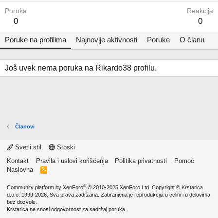
Poruka
Reakcija
0
0
Poruke na profilima
Najnovije aktivnosti
Poruke
O članu
Još uvek nema poruka na Rikardo38 profilu.
Članovi
Svetli stil
Srpski
Kontakt
Pravila i uslovi korišćenja
Politika privatnosti
Pomoć
Naslovna
R
S
S
®
Community platform by XenForo
© 2010-2025 XenForo Ltd.
Copyright ©
Krstarica
d.o.o.
1999-2026. Sva prava zadržana. Zabranjena je reprodukcija u celini i u delovima
bez dozvole.
Krstarica ne snosi odgovornost za sadržaj poruka.