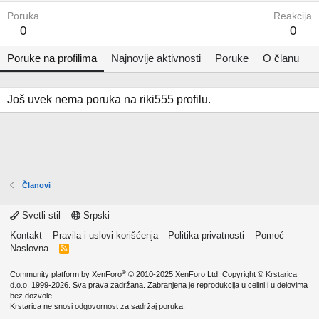
Poruka
Reakcija
0
0
Poruke na profilima
Najnovije aktivnosti
Poruke
O članu
Još uvek nema poruka na riki555 profilu.
Članovi
Svetli stil
Srpski
Kontakt
Pravila i uslovi korišćenja
Politika privatnosti
Pomoć
Naslovna
R
S
S
®
Community platform by XenForo
© 2010-2025 XenForo Ltd.
Copyright ©
Krstarica
d.o.o.
1999-2026. Sva prava zadržana. Zabranjena je reprodukcija u celini i u delovima
bez dozvole.
Krstarica ne snosi odgovornost za sadržaj poruka.