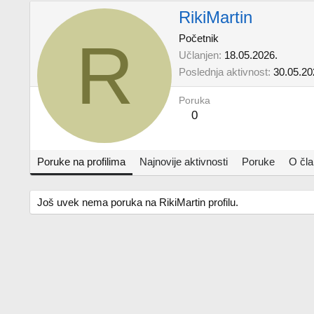
RikiMartin
R
Početnik
Učlanjen
18.05.2026.
Poslednja aktivnost
30.05.20
Poruka
0
Poruke na profilima
Najnovije aktivnosti
Poruke
O čl
Još uvek nema poruka na RikiMartin profilu.