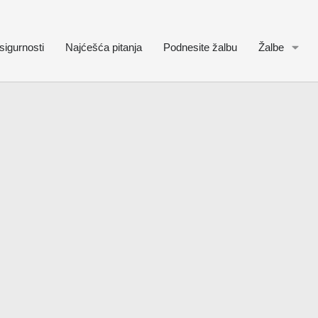
sigurnosti
Najćešća pitanja
Podnesite žalbu
Žalbe