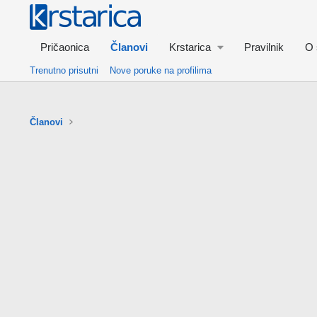
Pričaonica
Članovi
Krstarica
Pravilnik
O 
Trenutno prisutni
Nove poruke na profilima
Članovi