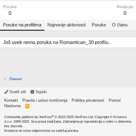
Poruka
Reakcija
0
0
Poruke na profilima
Najnovije aktivnosti
Poruke
O članu
Još uvek nema poruka na Romantican_30 profilu.
Članovi
Svetli stil
Srpski
Kontakt
Pravila i uslovi korišćenja
Politika privatnosti
Pomoć
Naslovna
R
S
S
®
Community platform by XenForo
© 2010-2025 XenForo Ltd.
Copyright ©
Krstarica
d.o.o.
1999-2026. Sva prava zadržana. Zabranjena je reprodukcija u celini i u delovima
bez dozvole.
Krstarica ne snosi odgovornost za sadržaj poruka.