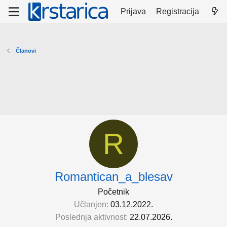
Prijava
Registracija
Članovi
R
Romantican_a_blesav
Početnik
Učlanjen
03.12.2022.
Poslednja aktivnost
22.07.2026.