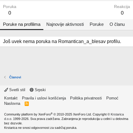
Poruka
Reakcija
0
0
Poruke na profilima
Najnovije aktivnosti
Poruke
O članu
Još uvek nema poruka na Romantican_a_blesav profilu.
Članovi
Svetli stil
Srpski
Kontakt
Pravila i uslovi korišćenja
Politika privatnosti
Pomoć
Naslovna
R
S
S
®
Community platform by XenForo
© 2010-2025 XenForo Ltd.
Copyright ©
Krstarica
d.o.o.
1999-2026. Sva prava zadržana. Zabranjena je reprodukcija u celini i u delovima
bez dozvole.
Krstarica ne snosi odgovornost za sadržaj poruka.