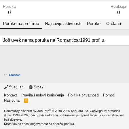
Poruka
Reakcija
0
0
Poruke na profilima
Najnovije aktivnosti
Poruke
O članu
Još uvek nema poruka na Romanticar1991 profilu.
Članovi
Svetli stil
Srpski
Kontakt
Pravila i uslovi korišćenja
Politika privatnosti
Pomoć
Naslovna
R
S
S
®
Community platform by XenForo
© 2010-2025 XenForo Ltd.
Copyright ©
Krstarica
d.o.o.
1999-2026. Sva prava zadržana. Zabranjena je reprodukcija u celini i u delovima
bez dozvole.
Krstarica ne snosi odgovornost za sadržaj poruka.