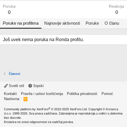
Poruka
Reakcija
0
0
Poruke na profilima
Najnovije aktivnosti
Poruke
O članu
Još uvek nema poruka na Ronda profilu.
Članovi
Svetli stil
Srpski
Kontakt
Pravila i uslovi korišćenja
Politika privatnosti
Pomoć
Naslovna
R
S
S
®
Community platform by XenForo
© 2010-2025 XenForo Ltd.
Copyright ©
Krstarica
d.o.o.
1999-2026. Sva prava zadržana. Zabranjena je reprodukcija u celini i u delovima
bez dozvole.
Krstarica ne snosi odgovornost za sadržaj poruka.