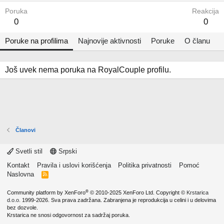
Poruka
Reakcija
0
0
Poruke na profilima
Najnovije aktivnosti
Poruke
O članu
Još uvek nema poruka na RoyalCouple profilu.
Članovi
Svetli stil
Srpski
Kontakt
Pravila i uslovi korišćenja
Politika privatnosti
Pomoć
Naslovna
R
S
S
®
Community platform by XenForo
© 2010-2025 XenForo Ltd.
Copyright ©
Krstarica
d.o.o.
1999-2026. Sva prava zadržana. Zabranjena je reprodukcija u celini i u delovima
bez dozvole.
Krstarica ne snosi odgovornost za sadržaj poruka.